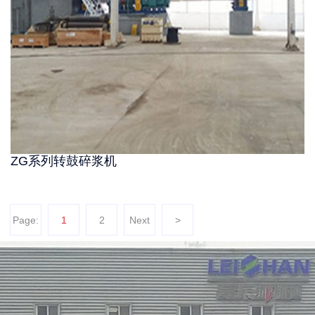
ZG系列转鼓碎浆机
Page:
1
2
Next
>